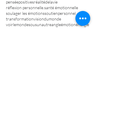
penséepositives
réalitédelavie
réflexion personnelle.
santé émotionnelle
soulager les émotions
soutienpersonnel
transformation
visiondumonde
voirlemondesousunautreangle
émotion
énergie
Retrouvez-nous
Accueil
Méthode RE
Séances aux particuliers
Femmes qui s'affirment
Formulaire de contact
Groupe de parole Deuil
Qui suis-je?
2017 © copyright- tous droits réservés à Nathalie
Bouriaux