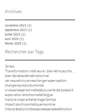
Archives
novembre 2023
(1)
1 post
septembre 2023
(1)
1 post
juillet 2023
(1)
1 post
avril 2020
(1)
1 post
février 2020
(1)
1 post
Rechercher par Tags
Stress
Transformation intérieure : bien-être psychologique et physique
bien-être
bienêtreémotionnel
cerveauetcroyances
changersaperception
changersavisiondumonde
croissancepersonnelle
découverte de soi
esprit
exploration émotionnelle
fatigue
histoire inspirante
héritage familial
impact psychosomatique
insomnie
interprétation
limites
pensée
penséeetémotion