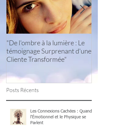
"De l'ombre à la lumière : Le
le soin Enelph, 
témoignage Surprenant d'une
et d'amour?
Cliente Transformée"
Posts Récents
Les Connexions Cachées : Quand
l'Émotionnel et le Physique se
Parlent